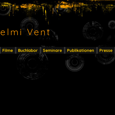
elmi Vent
Filme
Buchlabor
Seminare
Publikationen
Presse