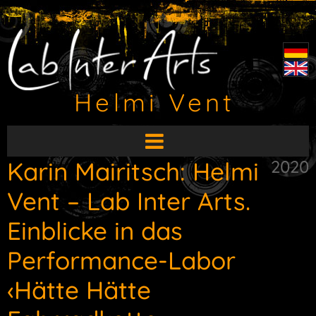
Helmi Vent
HauptMenü
aufklappen
Karin Mairitsch: Helmi
2020
Vent – Lab Inter Arts.
Einblicke in das
Performance-Labor
‹Hätte Hätte