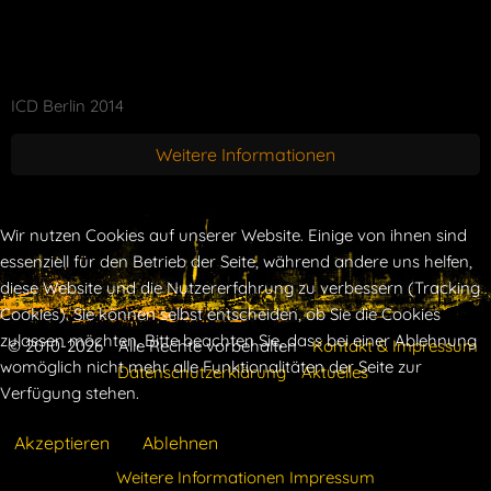
ICD Berlin 2014
Weitere Informationen
Wir nutzen Cookies auf unserer Website. Einige von ihnen sind
essenziell für den Betrieb der Seite, während andere uns helfen,
diese Website und die Nutzererfahrung zu verbessern (Tracking
Cookies). Sie können selbst entscheiden, ob Sie die Cookies
zulassen möchten. Bitte beachten Sie, dass bei einer Ablehnung
© 2010-2026
Alle Rechte vorbehalten
Kontakt & Impressum
womöglich nicht mehr alle Funktionalitäten der Seite zur
Datenschutzerklärung
Aktuelles
Verfügung stehen.
Akzeptieren
Ablehnen
Weitere Informationen
Impressum